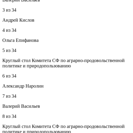
3
из
34
Андрей Кислов
4
из
34
Ольга Епифанова
5
из
34
Круглый стол Комитета СФ по аграрно-продовольственной
политике и природопользованию
6
из
34
Александр Наролин
7
из
34
Валерий Васильев
8
из
34
Круглый стол Комитета СФ по аграрно-продовольственной
политике и природопользованию