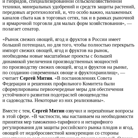
и гибридов, специализированной сельскохозяйственной
техники, минеральных удобрений и средств защиты растений,
передовых агротехнологий, и, что особо важно, налаженных
каналов сбыта как в торговых сетях, так и в рамках рыночной
и ярмарочной торговли для малых форм хозяйствования», —
полагает сенатор.
«Рынок свежих овощей, ягод и фруктов в России имеет
большой потенциал, но для того, чтобы полностью перекрыть
импорт свежих овощей, ягод и фруктов на рынок,
необходимы новые масштабные проекты с большей
динамикой увеличения производственных мощностей
по производству свежих овощей, ягод и фруктов на рынке,
по созданию современных овоще и фруктохранилищ», —
считает
Сергей Митин
. «В постановлениях Совета
Федерации и решениях профильного Комитета были
сформулированы первоочередные меры для обеспечения
устойчивого развития подотраслей овощеводства
и садоводства. Некоторые из них реализованы».
Вместе с тем,
Сергей Митин
озвучил и нерешённые вопросы
в этой сфере. «В частности, мы настаиваем на необходимости
принятия мер таможенно-тарифного и нетарифного
регулирования для защиты российского рынка плодов и ягод,
овощей от недобросовестной конкуренции со стороны