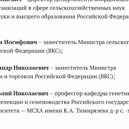
ганизаций в сфере сельскохозяйственных наук
уки и высшего образования Российской Федер
:
м Иосифович
– заместитель Министра сельско
йской Федерации (ВКС);
и
Н.В. Балашов
андр Николаевич
– заместитель Министра
и торговли Российской Федерации (ВКС);
й
:
олий Николаевич
– профессор кафедры генети
селекции и семеноводства Российского государ
ситета — МСХА имени К.А. Тимирязева д-р с. ‑х