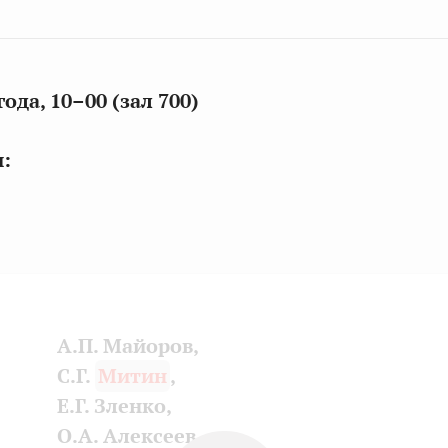
года, 10–00 (зал 700)
:
А.П. Майоров,
С.Г.
Митин
,
Е.Г. Зленко,
О.А. Алексеев,