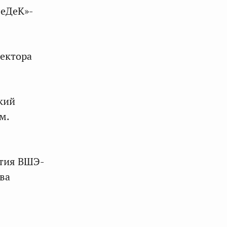
СеДеК»-
ректора
кий
м.
ития ВШЭ-
ва