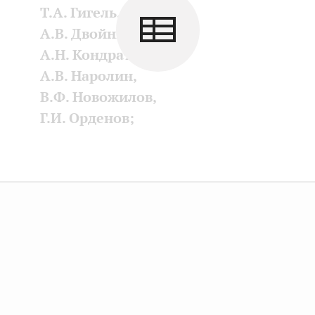
Т.А. Гигель,
А.В. Двойных,
А.Н. Кондратенко,
А.В. Наролин,
В.Ф. Новожилов,
Г.И. Орденов;
Также
присутствовали
сенаторы РФ —
Л.С. Гумерова,
В.С. Тимченко,
И.В. Рукавишникова,
В.А. Бекетов,
М.В. Белоусов,