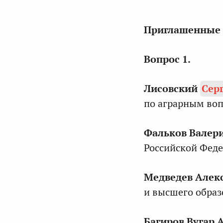
Приглашенные 
Сотрудник
Вопрос 1.
аппарата
Лисовский
Сер
Комитета:
по аграрным воп
Фальков Валер
Российской Феде
Сотрудник
Медведев Алек
и высшего образ
структурн
подраздел
Багиров Вугар 