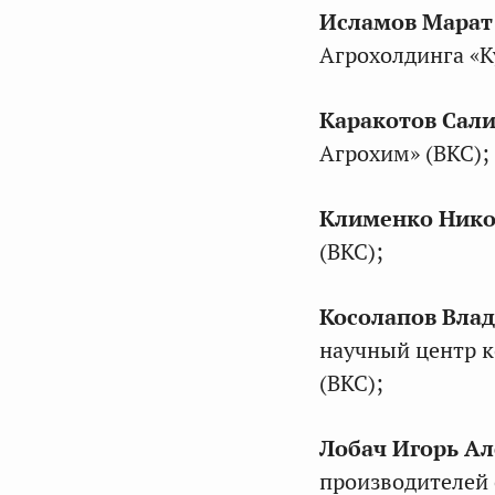
Исламов Марат
Агрохолдинга «К
Каракотов Сали
Агрохим» (ВКС);
Клименко Нико
(ВКС);
Косолапов Вла
научный центр к
(ВКС);
Лобач Игорь А
производителей 