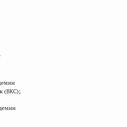
У
демии
к (ВКС);
адемии