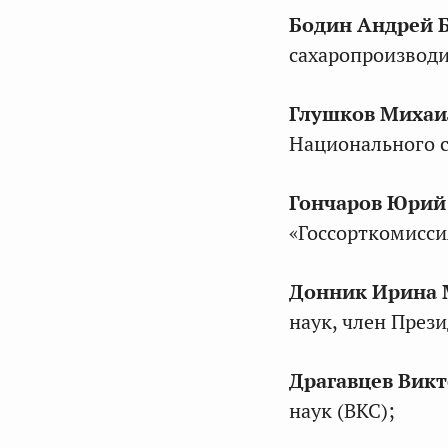
Бодин Андрей 
сахаропроизводи
Глушков Михаи
Национального с
Гончаров Юрий
«Госсорткомисси
Донник Ирина 
наук, член През
Драгавцев Вик
наук (ВКС);