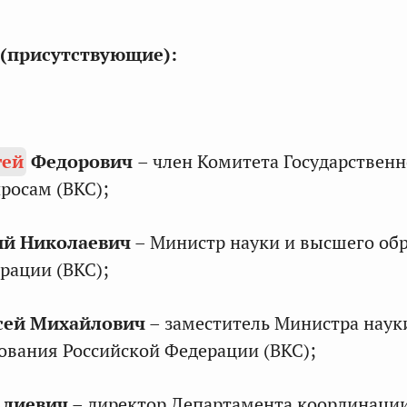
Л.Н. Скаковская
(присутствующие):
и
М.О. Орлов,
В.И. Савинков,
И.В. Назаров
гей
Федорович
– член Комитета Государствен
росам (ВКС);
ий Николаевич
– Министр науки и высшего об
рации (ВКС);
и
С.Ф. Вознесенский
сей Михайлович
– заместитель Министра наук
ования Российской Федерации (ВКС);
ых
ений
Алиевич
– директор Департамента координаци