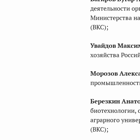
Аппарата
деятельности ор
Совета
Министерства на
Федерации
(ВКС);
Увайдов Макси
хозяйства Росси
Помощник
Морозов Алекс
сенаторов
промышленности 
Российско
Федерации
Березкин Анат
биотехнологии, 
аграрного универ
(ВКС);