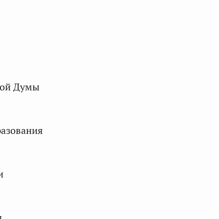
ной Думы
разования
и
и