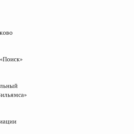
ково
«Поиск»
альный
Вильямса»
циации